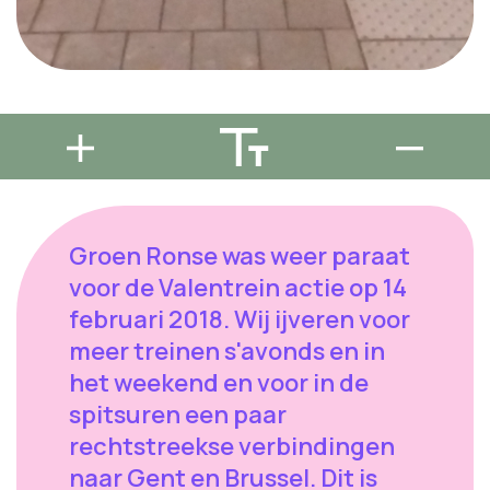
Groen Ronse was weer paraat
voor de Valentrein actie op 14
februari 2018. Wij ijveren voor
meer treinen s'avonds en in
het weekend en voor in de
spitsuren een paar
rechtstreekse verbindingen
naar Gent en Brussel. Dit is