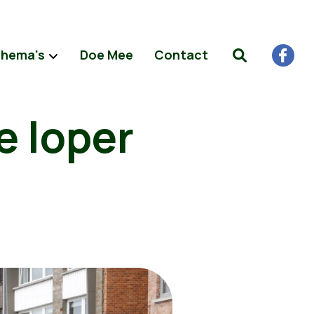
hema's
Doe Mee
Contact
e loper