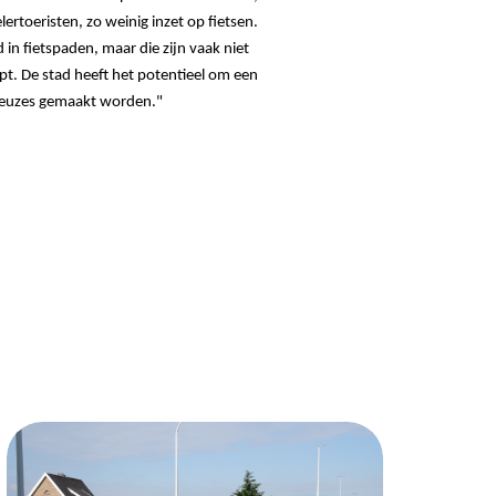
het hart van de Vlaamse Ardennen met al zijn wielertoeristen, zo weinig inzet op fietsen. 
 in fietspaden, maar die zijn vaak niet 
pt. De stad
 heeft het potentieel om een 
keuzes gemaakt worden."