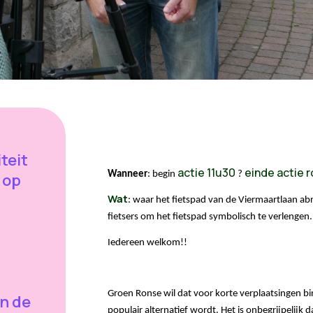
teit
actie 11u30
einde actie 
Wanneer
: begin 
 ? 
 op
Wat
: waar het fietspad van de Viermaartlaan abrup
fietsers om het fietspad symbolisch te verlengen.
Iedereen welkom!!
Groen Ronse wil dat voor korte verplaatsingen bin
n de
populair alternatief wordt. 
Het is onbegrijpelijk d