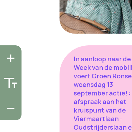
In aanloop naar de
Week van de mobili
voert Groen Ronse
woensdag 13
september actie! :
afspraak aan het
kruispunt van de
Viermaartlaan -
Oudstrijderslaan e