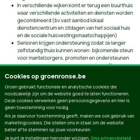
In verschillende wijken komt er terug een buurthuis
waar verschillende activiteiten en diensten worden
gecombineerd (bv.vast aanbod lokaal
dienstencentrum en zitdagen van het sociaal huis
en de sociale huisvestingsmaatschappijen)
Senioren krijgen ondersteuning zodat ze langer
zelfstandig thuis kunnen wonen: bijkomende steun
voor mantelzorgers, promoten en ondersteunen
van nieuwe woonvormen voor senioren (bv.
intergenerationeel co-housen) en laagdrempelige
Cookies op groenronse.be
en betaalbare thuisverpleging.
Groen gebruikt functionele en analytische cookies die
noodzakelijk zijn om de website goed te laten functioneren.
Deze cookies verwerken geen persoonsgegevens en hier is
Terug
geen toestemming voor nodig.
Als je daarvoor toestemming geeft, maken we ook gebruik van
marketingcookies. Die stellen ons in staat om de website
beter af te stemmen op jouw voorkeuren.
Je kunt je instellingen hieronder wijzigen.
Ons privacybeleid