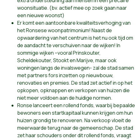
extra ondersteuning aan mensen in een precaire
woonsituatie. (bv. actief mee op zoek gaan naar
een nieuwe woonst)
Er komt een aantoonbare kwaliteitsverhoging van
het Ronsese woonpatrimonium! Naast de
opwaardering van het centrum is het nu ook tijd om
de aandacht te verschuiven naar de wijken! In
sommige wijken –vooral Prinskouter,
Scheldekouter, Stookt en Marijve, maar ook
woningen langs de invalswegen- zal de stad samen
met partners fors inzetten op nieuwbouw,
renovaties en premies. De stad zet actief in op het
opkopen, opknappen en verkopen van huizen die
niet meer voldoen aan de huidige normen.
Ronse lanceert een rollend fonds, waarbij bepaalde
bewoners een startkapitaal kunnen krijgen om hun
huizen grondig te renoveren. Na verkoop vloeit de
meerwaarde terug naar de gemeenschap. De stad
zet haar schouders onder dit rollend fonds, vraagt