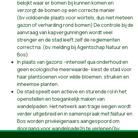
bekijkt waar er bomen bij kunnen komen en
verzorgt de bomen op een correcte manier.
(bv.voldoende plaats voor wortels, dus niet meteen
gazon of verharding rond bomen) De controle bij de
aanvraag van kapvergunningen wordt veel
strenger en de stad leeft zelf de reglementen
correct na. (bv. melding bij Agentschap Natuur en
Bos)
In plaats van gazons –intensief qua onderhoud en
geen ecologische meerwaarde- kiest de stad voor
haar plantsoenen voor wilde bloemen, struiken en
inheemse planten.
De stad speelt een actieve en sturende rol in het
openstellen en toegankelijk maken van
wandelpaden. Het netwerk aan trage wegen wordt
verder uitgebreid en in samenspraak met Natuur en
Bos worden privéeigenaars aangespoord om
doorgang voor wandelpade2n te verlenen(bv.
achterkant Muziekbos en Hotond)