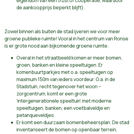
eigendom van een
trust
of coöperatie, waardoor
de aankoopprijs beperkt blijft).
Zowel binnen als buiten de stad ijveren we voor meer
groene publieke ruimte! Vooral in het centrum van Ronse
is er grote nood aan bijkomende groene ruimte.
Overal in het straatbeeld komen er meer bomen,
groen, banken en kleine speeltuigen. Er
komenbuurtparkjes met o.a. speeltuigen op
maximum 150m van ieders voordeur. O.a. in de
Stadstuin, recht tegenover het woon –
zorgcentrum, komt er een grote
‘intergenerationele speeltuin’ met moderne
speeltuigen, banken, een voetbalveldje en
petanqueveldjes.
Er komt een duurzaam bomenbeheersplan. De stad
inventariseert de bomen op openbaar terrein,